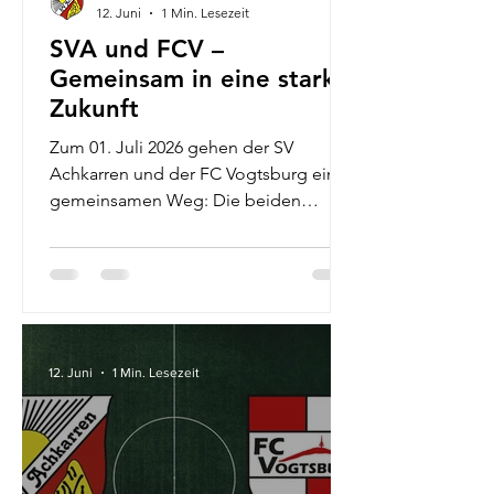
12. Juni
1 Min. Lesezeit
SVA und FCV –
Gemeinsam in eine starke
Zukunft
Zum 01. Juli 2026 gehen der SV
Achkarren und der FC Vogtsburg einen
gemeinsamen Weg: Die beiden
Vereine schließen ihre beiden aktiven
Mannschaften zu einer
Spielgemeinschaft – SG
Vogtsburg/Achkarren zusammen. Ein
Schritt mit Perspektive Diese
Entscheidung ist das Ergebnis
12. Juni
1 Min. Lesezeit
intensiver Gespräche und eines klaren
Ziels: Den Fußball in unserer Region
nachhaltig zu sichern und
weiterzuentwickeln. Durch die
Bündelung unserer Kräfte schaffen wir: